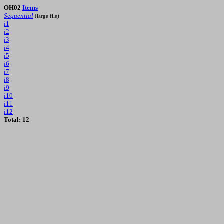
OH02
Items
Sequential
(large file)
i1
i2
i3
i4
i5
i6
i7
i8
i9
i10
i11
i12
Total: 12