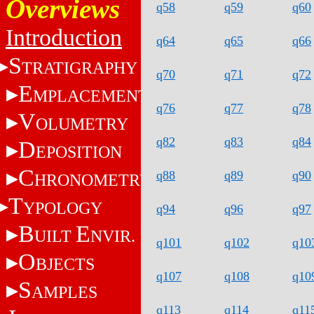
Overviews
q58
q59
q60
Introduction
q64
q65
q66
S
TRATIGRAPHY
q70
q71
q72
E
MPLACEMENT
q76
q77
q78
V
OLUMETRY
q82
q83
q84
D
EPOSITION
C
q88
q89
q90
HRONOMETRY
T
YPOLOGY
q94
q96
q97
B
E
UILT
NVIR.
q101
q102
q10
O
BJECTS
q107
q108
q10
S
AMPLES
q113
q114
q11