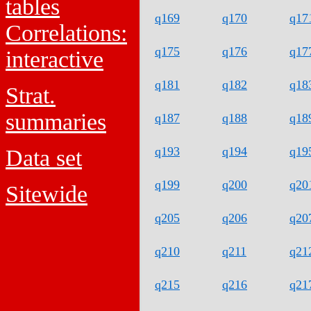
tables
q169
q170
q17
Correlations:
q175
q176
q17
interactive
q181
q182
q18
Strat.
summaries
q187
q188
q18
q193
q194
q19
Data set
q199
q200
q20
Sitewide
q205
q206
q20
q210
q211
q21
q215
q216
q21