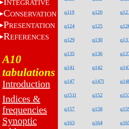
I
NTEGRATIVE
C
q119
q120
q12
ONSERVATION
P
RESENTATION
q124
q125
q12
R
EFERENCES
q129
q130
q13
q135
q136
q13
A10
q141
q142
q14
tabulations
q147
q147l
q14
Introduction
q151l
q152
q15
Indices &
frequencies
q157
q158
q15
Synoptic
q163
q164
q16