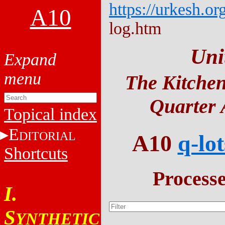
https://urkesh.or
A10
log.htm
Uni
The Kitchen
Quarter 
Topical index
E
DITORIAL
A10
q-lot
Shortcuts
Process
I.
S
YNTHETIC