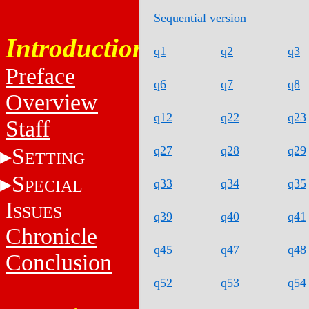
Sequential version
Introduction
q1
q2
q3
Preface
q6
q7
q8
Overview
q12
q22
q23
Staff
S
q27
q28
q29
ETTING
S
PECIAL
q33
q34
q35
I
SSUES
q39
q40
q41
Chronicle
q45
q47
q48
Conclusion
q52
q53
q54