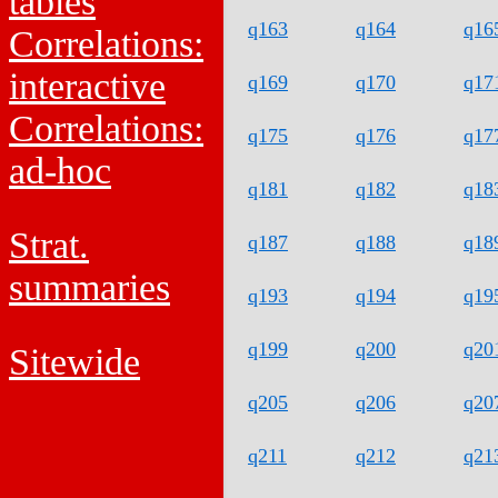
tables
q163
q164
q16
Correlations:
interactive
q169
q170
q17
Correlations:
q175
q176
q17
ad-hoc
q181
q182
q18
Strat.
q187
q188
q18
summaries
q193
q194
q19
q199
q200
q20
Sitewide
q205
q206
q20
q211
q212
q21