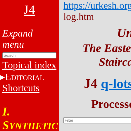
https://urkesh.or
J4
log.htm
Un
The Easte
Stairc
Topical index
E
DITORIAL
J4
q-lot
Shortcuts
Process
I.
S
YNTHETIC