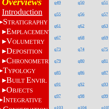
Overviews
q49
q50
q51
Introduction
q55
q56
q57
S
TRATIGRAPHY
q61
q62
q63
E
MPLACEMENT
q67
q68
q69
V
OLUMETRY
D
q73
q74
q75
EPOSITION
C
HRONOMETRY
q79
q80
q81
T
YPOLOGY
q85
q86
q87
B
E
UILT
NVIR.
q91
q92
q93
O
BJECTS
q97
q98
q99
I
NTEGRATIVE
q103
q104
q10