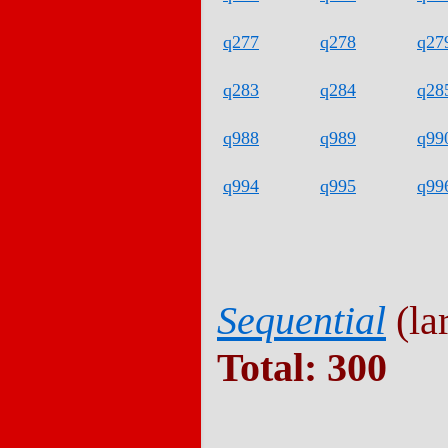
q277
q278
q27
q283
q284
q28
q988
q989
q99
q994
q995
q99
Sequential
(lar
Total: 300