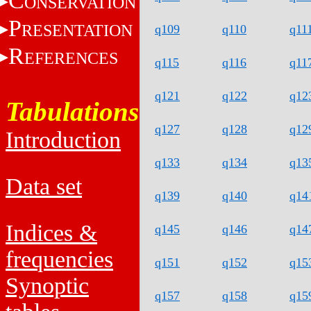
C
ONSERVATION
P
RESENTATION
q109
q110
q11
R
EFERENCES
q115
q116
q11
q121
q122
q12
Tabulations
q127
q128
q12
Introduction
q133
q134
q13
Data set
q139
q140
q14
Indices &
q145
q146
q14
frequencies
q151
q152
q15
Synoptic
q157
q158
q15