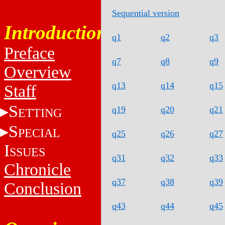
Sequential version
Introduction
q1
q2
q3
Preface
q7
q8
q9
Overview
q13
q14
q15
Staff
S
q19
q20
q21
ETTING
S
PECIAL
q25
q26
q27
I
SSUES
q31
q32
q33
Chronicle
q37
q38
q39
Conclusion
q43
q44
q45