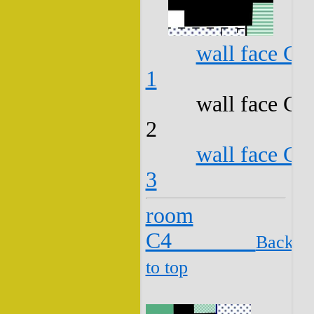
wall face C3
1
wall face C3
2
wall face C3
3
room
C4
Back
to top