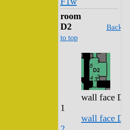
F1w
room
D2
Back
to top
wall face D2
1
wall face D2
2