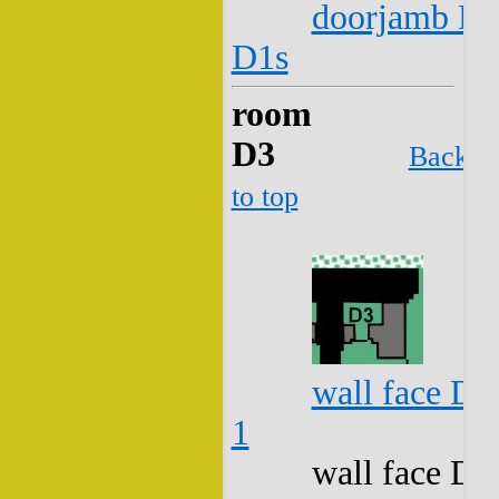
doorjamb D2
D1s
room
D3
Back
to top
wall face D3
1
wall face D3