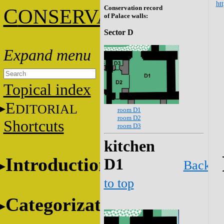
htt
Conservation record
C
ONSERVATION
of Palace walls:
Sector D
Topical index
E
DITORIAL
room D1
room D2
Shortcuts
room D3
kitchen
Introduction
D1
Back
to top
Categorization