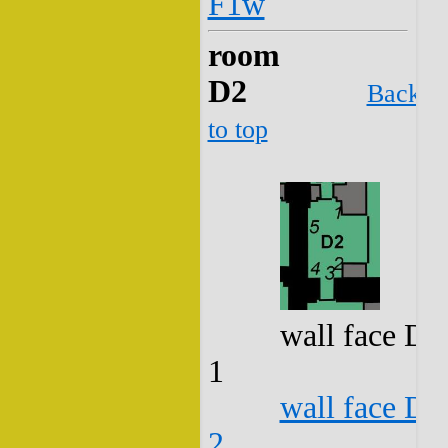
F1w
room
D2
Back
to top
wall face D2
1
wall face D2
2