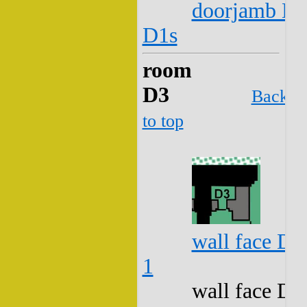
doorjamb D2
D1s
room
D3
Back
to top
wall face D3
1
wall face D3