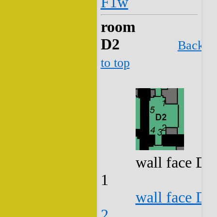
F1w
room
D2
Back
to top
wall face D2
1
wall face D2
2