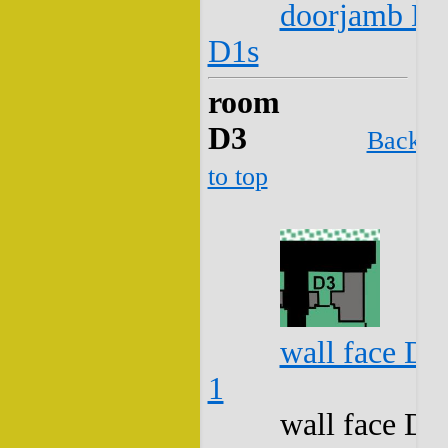
doorjamb D2
D1s
room
D3
Back
to top
wall face D3
1
wall face D3