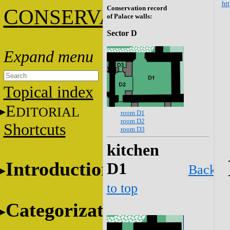
htt
Conservation record
C
ONSERVATION
of Palace walls:
Sector D
Topical index
E
DITORIAL
room D1
room D2
Shortcuts
room D3
kitchen
Introduction
D1
Back
to top
Categorization