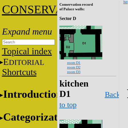
htt
Conservation record
C
ONSERVATION
of Palace walls:
Sector D
Topical index
E
DITORIAL
room D1
room D2
Shortcuts
room D3
kitchen
Introduction
D1
Back
to top
Categorization