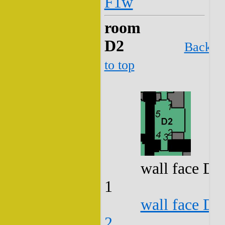
F1w
room
D2
Back
to top
wall face D2
1
wall face D2
2