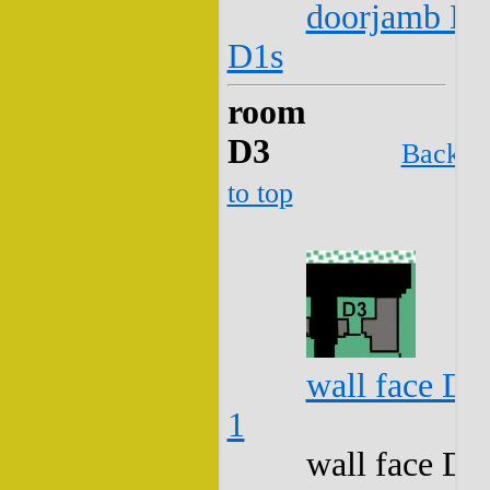
doorjamb D2
D1s
room
D3
Back
to top
wall face D3
1
wall face D3