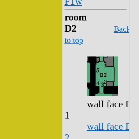
F1w
room
D2
Back
to top
wall face D2
1
wall face D2
2