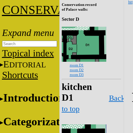
htt
Conservation record
C
ONSERVATION
of Palace walls:
Sector D
Topical index
E
DITORIAL
room D1
room D2
Shortcuts
room D3
kitchen
Introduction
D1
Back
to top
Categorization