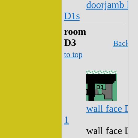
doorjamb D2
D1s
room
D3
Back
to top
wall face D3
1
wall face D3