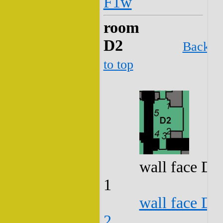
F1w
room
D2
Back
to top
wall face D2
1
wall face D2
2