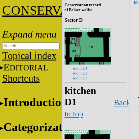
htt
Conservation record
C
ONSERVATION
of Palace walls:
Sector D
Topical index
E
DITORIAL
room D1
room D2
Shortcuts
room D3
kitchen
Introduction
D1
Back
to top
Categorization