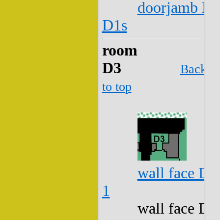
doorjamb D2
D1s
room
D3
Back
to top
wall face D3
1
wall face D3