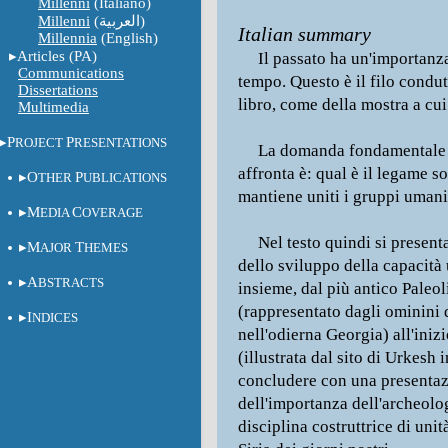
Millenni
(Italiano)
Millenni
(العربية)
Italian summary
Millennia
(English)
Articles (PA)
Il passato ha un'importanza
Communications
tempo. Questo è il filo condut
Dissertations
libro, come della mostra a cu
Multimedia
P
P
ROJECT
RESENTATIONS
La domanda fondamentale c
affronta è: qual è il legame s
O
P
THER
UBLICATIONS
mantiene uniti i gruppi uman
M
C
EDIA
OVERAGE
Nel testo quindi si presenta
M
T
AJOR
HEMES
dello sviluppo della capacità
A
BSTRACTS
insieme, dal più antico Paleol
(rappresentato dagli ominini
I
NDICES
nell'odierna Georgia) all'inizi
(illustrata dal sito di Urkesh i
concludere con una presenta
dell'importanza dell'archeol
disciplina costruttrice di unit