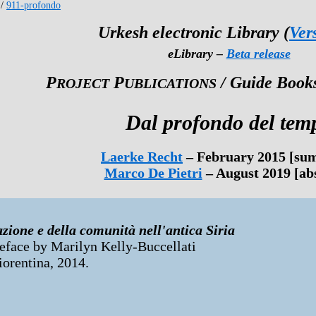
/
911-profondo
Urkesh electronic Library (
Ver
eLibrary –
Beta release
P
P
/ Guide Books
ROJECT
UBLICATIONS
Dal profondo del tem
Laerke Recht
– February 2015 [su
Marco De Pietri
– August 2019 [abs
zione e della comunità nell'antica Siria
reface by Marilyn Kelly-Buccellati
iorentina, 2014.