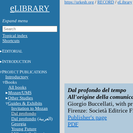
https://urkesh.org
/
RECORD
/
eLibrary
e
LIBRARY
Topical index
Shortcuts
E
DITORIAL
I
NTRODUCTION
P
P
ROJECT
UBLICATIONS
Introductory
Books
All books
Dal profondo del tempo
Mozan
/UMS
All'origine della comunica
Other Studies
Giorgio Buccellati, with p
Guides & Exhibits
Invitation to Mozan
Firenze: Società Editrice F
Dal profondo
Publisher's page
Dal profondo
(العربية)
PDF
Georgia
Young Future