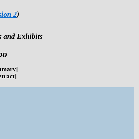
sion 2
)
 and Exhibits
po
mmary]
tract]