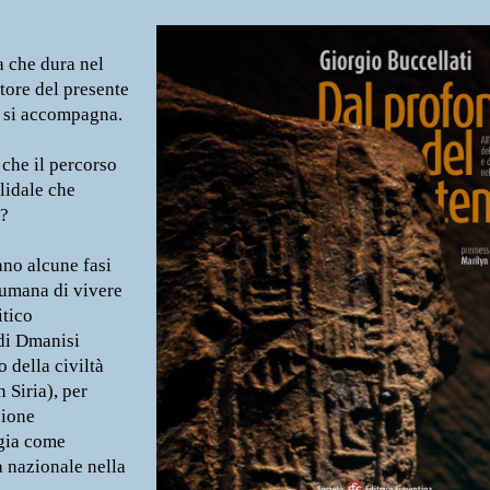
 che dura nel
tore del presente
i si accompagna.
he il percorso
olidale che
i?
no alcune fasi
 umana di vivere
itico
 di Dmanisi
o della civiltà
n Siria), per
zione
ogia come
à nazionale nella