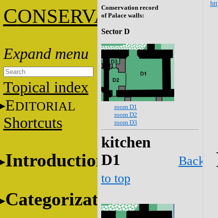
htt
Conservation record
C
ONSERVATION
of Palace walls:
Sector D
Topical index
E
DITORIAL
room D1
room D2
Shortcuts
room D3
kitchen
Introduction
D1
Back
to top
Categorization