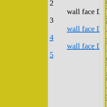
2
wall face D3
3
wall face D3
4
wall face D3
5