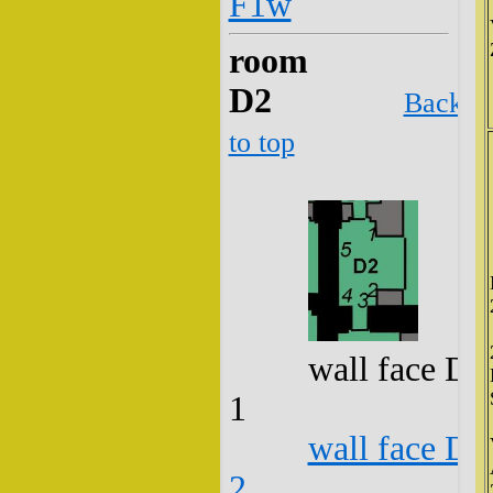
F1w
room
D2
Back
to top
wall face D2
1
wall face D2
2