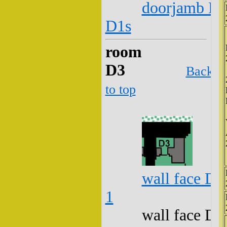
doorjamb D2
D1s
room
D3
Back
to top
wall face D3
1
wall face D3