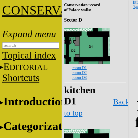
htt
Conservation record
C
ONSERVATION
2e
of Palace walls:
Sector D
Topical index
E
DITORIAL
room D1
room D2
Shortcuts
room D3
kitchen
Introduction
D1
Back
to top
Categorization