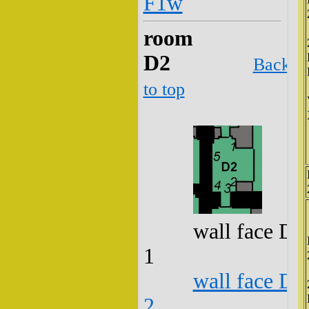
F1w
room
D2
Back
to top
wall face D2
1
wall face D2
2