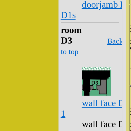
doorjamb D2
D1s
room
D3
Back
to top
wall face D3
1
wall face D3