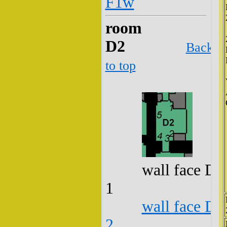
F1w
room
D2
Back
to top
wall face D2
1
wall face D2
2