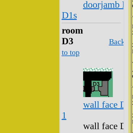
doorjamb D2
D1s
room
D3
Back
to top
wall face D3
1
wall face D3