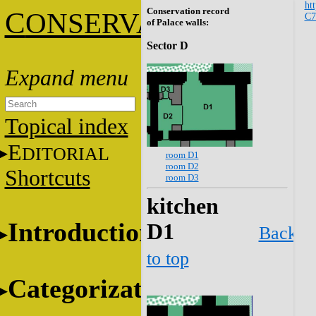
htt
Conservation record
C
ONSERVATION
C7
of Palace walls:
Sector D
Topical index
E
DITORIAL
room D1
room D2
Shortcuts
room D3
kitchen
Introduction
D1
Back
to top
Categorization