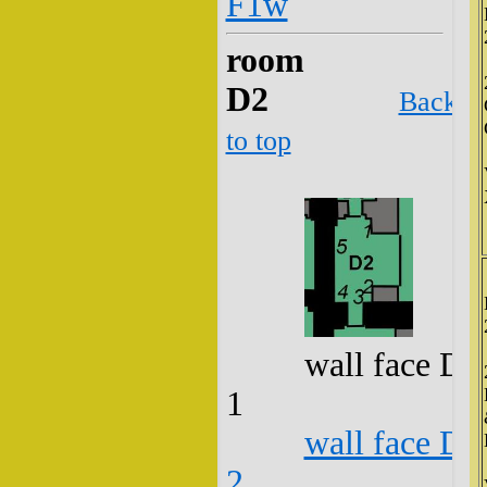
F1w
room
D2
Back
to top
wall face D2
1
wall face D2
2