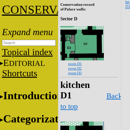
htt
Conservation record
C
ONSERVATION
D1
of Palace walls:
Sector D
Topical index
E
DITORIAL
room D1
room D2
Shortcuts
room D3
kitchen
Introduction
D1
Back
to top
Categorization