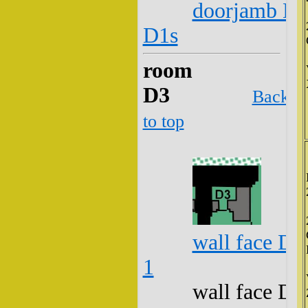
doorjamb D2
D1s
room
D3
Back
to top
wall face D3
1
wall face D3