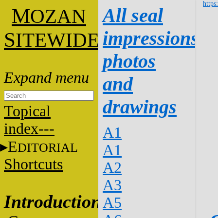
https
M
All seal
OZAN
impressions:
S
ITEWIDE
photos
and
drawings
Topical
index---
A1
E
DITORIAL
A1
Shortcuts
A2
A3
Introduction
A5