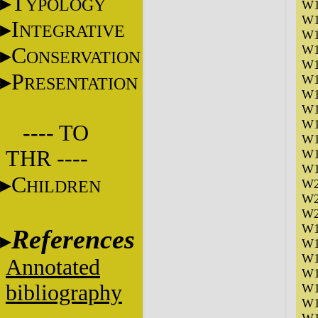
T
YPOLOGY
W1
W1
I
NTEGRATIVE
W1
W1
C
ONSERVATION
W1
P
W1
RESENTATION
W1
W1
W1
---- TO
W1
THR ----
W1
W1
C
HILDREN
W2
W2
W2
W1
References
W1
W1
Annotated
W1
bibliography
W1
W1