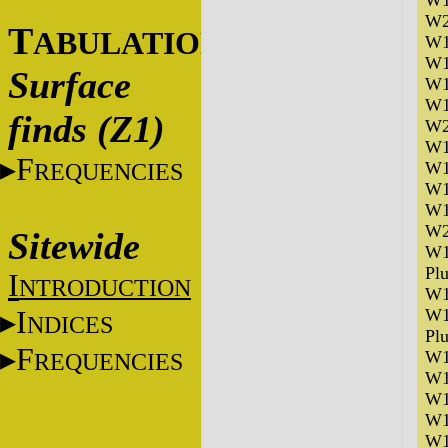
W1
W2
T
ABULATIONS
W1
W1
Surface
W1
W1
finds (Z1)
W2
W1
F
REQUENCIES
W1
W1
W1
W2
Sitewide
W1
Pl
I
NTRODUCTION
W1
I
W1
NDICES
Pl
F
W1
REQUENCIES
W1
W1
W1
W1