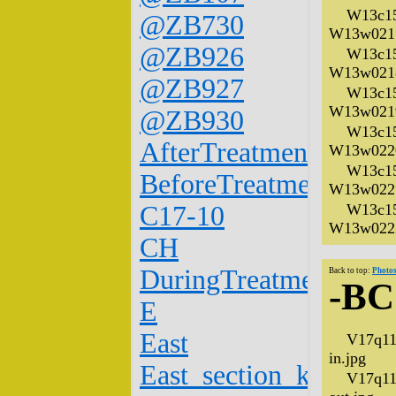
W13c15
@ZB730
W13w0217
@ZB926
W13c15
W13w0218
@ZB927
W13c15
W13w0219
@ZB930
W13c15
AfterTreatment
W13w0220
W13c15
BeforeTreatment
W13w0221
C17-10
W13c15
W13w0222
CH
DuringTreatment
Back to top:
Photos
-BC
E
East
V17q11
in.jpg
East_section_k1-
V17q11