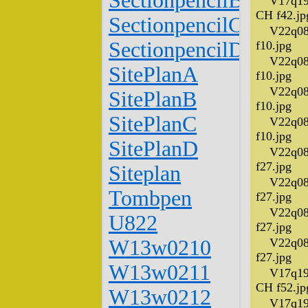
SectionpencilB
V17q19
CH f42.jp
SectionpencilC
V22q08
SectionpencilD
f10.jpg
V22q08
SitePlanA
f10.jpg
V22q08
SitePlanB
f10.jpg
SitePlanC
V22q08
f10.jpg
SitePlanD
V22q08
f27.jpg
Siteplan
V22q08
Tombpen
f27.jpg
V22q08
U822
f27.jpg
W13w0210
V22q08
f27.jpg
W13w0211
V17q19
CH f52.jp
W13w0212
V17q19