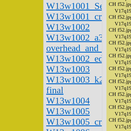
W13w1001_Section_
CH f52.jp
V17q19
W13w1001_cropped
CH f52.jp
V17q19
W13w1002
CH f52.jp
W13w1002_a32-
V17q19
CH f52.jp
overhead_and_plan
V17q19
CH f52.jp
W13w1002_edited_by
V17q19
W13w1003
CH f52.jp
V17q19
W13w1003_k26-
CH f52.jp
final
V17q19
CH f52.jp
W13w1004
V17q19
CH f52.jp
W13w1005
V17q19
W13w1005_cropped
CH f52.jp
V17q19