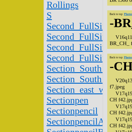
BR f308 o
Rollings
S
Back to top:
Photos
-B
Second_FullSitePlan_
Second_FullSitePlan_
V16q11
BR_CH_ f
Second_FullSitePlan_
Second_FullSitePlan_
Back to top:
Photos
-C
Section_South_baulk
Section_South_baulk
V20q13
f7.jpeg
Section_east_wall_b
V17q19
Sectionpen
CH f42.jp
V17q19
Sectionpencil
CH f42.jp
SectionpencilA
V17q19
CH f42.jp