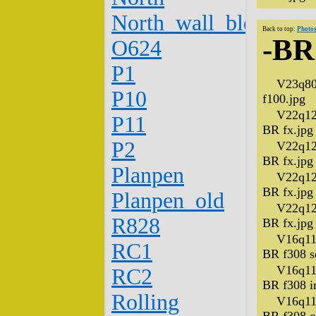
North_wall_bldg_W_
Back to top:
Photos
-BR
O624
P1
V23q80
P10
f100.jpg
V22q12
P11
BR fx.jpg
P2
V22q12
BR fx.jpg
Planpen
V22q12
BR fx.jpg
Planpen_old
V22q12
R828
BR fx.jpg
V16q11
RC1
BR f308 se
V16q11
RC2
BR f308 i
Rolling
V16q11