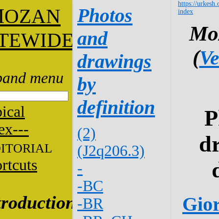
https://urkesh.
M
Photos
OZAN
index
Moz
and
ITEWIDE
(
Ve
drawings
by
definition
ical
P
ex---
(2)
d
ITORIAL
(J2q206.3)
rtcuts
-
-BC
troduction
Gior
-BR