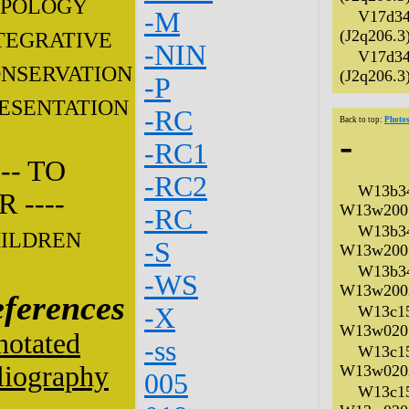
POLOGY
-M
V17d34
(J2q206.3
TEGRATIVE
-NIN
V17d34
NSERVATION
(J2q206.3
-P
ESENTATION
-RC
Back to top:
Photos
-
-RC1
-- TO
-RC2
W13b34
 ----
W13w2001
-RC_
W13b34
ILDREN
-S
W13w2001
W13b34
-WS
W13w2002
ferences
-X
W13c15
W13w0201
otated
-ss
W13c15
liography
W13w0202
005
W13c15