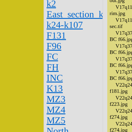
out.jpg
k2
V17q11
East_section_k23-
rim.jpg
V17q11
k24-k107
sec.tif
V17q37
F131
BC f66.jp
F96
V17q37
BC f66.jp
FC
V17q37
FH
BC f66.jp
V17q37
INC
BC f66.jp
V22q24
K13
f181.jpg
MZ3
V22q24
f223.jpg
MZ4
V22q24
f274.jpg
MZ5
V22q24
North
f274.jpg