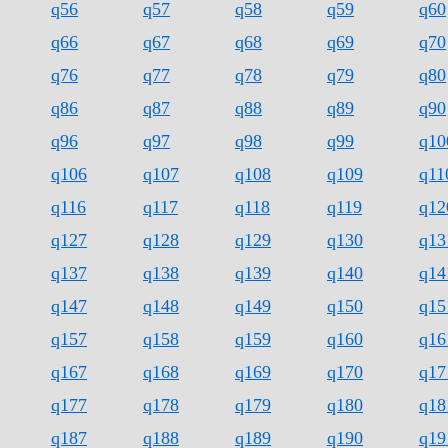
q56
q57
q58
q59
q60
q66
q67
q68
q69
q70
q76
q77
q78
q79
q80
q86
q87
q88
q89
q90
q96
q97
q98
q99
q10
q106
q107
q108
q109
q11
q116
q117
q118
q119
q12
q127
q128
q129
q130
q13
q137
q138
q139
q140
q14
q147
q148
q149
q150
q15
q157
q158
q159
q160
q16
q167
q168
q169
q170
q17
q177
q178
q179
q180
q18
q187
q188
q189
q190
q19