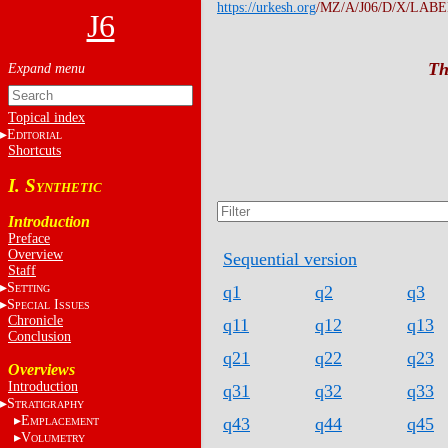
https://urkesh.org
/MZ/A/J06/D/X/LABEL
J6
Th
Topical index
E
DITORIAL
Shortcuts
I. S
YNTHETIC
Introduction
Preface
Overview
Sequential version
Staff
S
q1
q2
q3
ETTING
S
I
PECIAL
SSUES
Chronicle
q11
q12
q13
Conclusion
q21
q22
q23
Overviews
Introduction
q31
q32
q33
S
TRATIGRAPHY
E
q43
q44
q45
MPLACEMENT
V
OLUMETRY