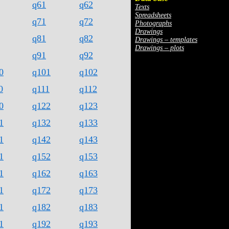
q61
q62
Texts
Spreadsheets
q71
q72
Photographs
Drawings
q81
q82
Drawings – templates
Drawings – plots
q91
q92
0
q101
q102
0
q111
q112
0
q122
q123
1
q132
q133
1
q142
q143
1
q152
q153
1
q162
q163
1
q172
q173
1
q182
q183
1
q192
q193