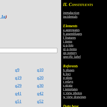
II. C
ONSTITUENTS
introduction
 1a
)
incidentals
Elements
a aggregates
b assemblages
f features
i items
q q-lots
qi q-items
qp pottery
specific label
Referents
q9
q10
h phases
k loci
q19
q20
p plots
r relays
q29
q30
s strata
t templates
q41
q42
v view photos
w view drawings
q51
q52
Data base