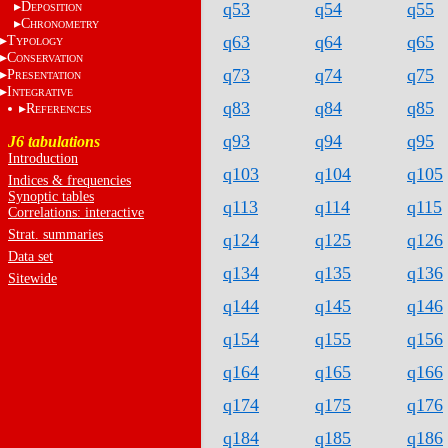
D
q53
q54
q55
EPOSITION
C
HRONOMETRY
q63
q64
q65
T
YPOLOGY
C
ONSERVATION
q73
q74
q75
P
RESENTATION
I
NTEGRATIVE
q83
q84
q85
R
EFERENCES
q93
q94
q95
J6 tabulations
Introduction
q103
q104
q105
Indices & frequencies
Synoptic tables
q113
q114
q115
Correlations: interactive
Strat. summaries
q124
q125
q126
Data set
q134
q135
q136
Sitewide
q144
q145
q146
q154
q155
q156
q164
q165
q166
q174
q175
q176
q184
q185
q186