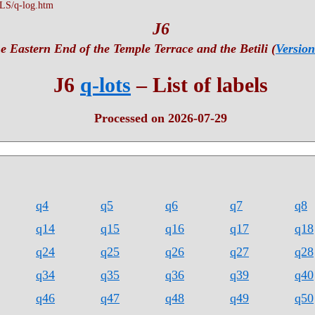
S/q-log.htm
J6
e Eastern End of the Temple Terrace and the Betili (
Version
J6
q-lots
– List of labels
Processed on 2026-07-29
q4
q5
q6
q7
q8
q14
q15
q16
q17
q18
q24
q25
q26
q27
q28
q34
q35
q36
q39
q40
q46
q47
q48
q49
q50