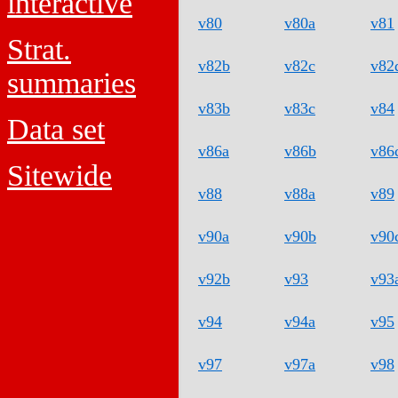
interactive
v80
v80a
v81
Strat.
v82b
v82c
v82
summaries
v83b
v83c
v84
Data set
v86a
v86b
v86
Sitewide
v88
v88a
v89
v90a
v90b
v90
v92b
v93
v93
v94
v94a
v95
v97
v97a
v98