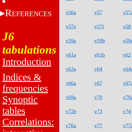
R
v56a
v57
v57
EFERENCES
v57e
v57f
v58
J6
v59a
v59b
v59
tabulations
v61a
v61b
v62
Introduction
v63a
v64
v64
Indices &
v66a
v67
v67
frequencies
Synoptic
v69a
v70
v70
tables
v72b
v73
v74
Correlations:
v76a
v77
v77