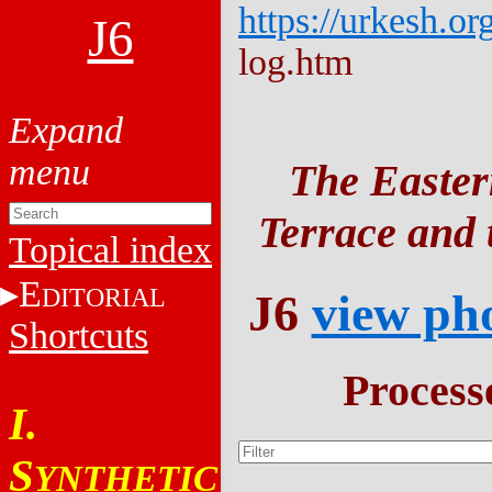
https://urkesh.or
J6
log.htm
The Easter
Terrace and t
Topical index
E
DITORIAL
J6
view ph
Shortcuts
Process
I.
S
YNTHETIC