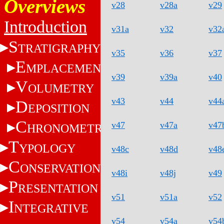
Overviews
v28
v28a
v29
Introduction
v31a
v32
v32
S
TRATIGRAPHY
v35
v36
v37
E
MPLACEMENT
v39
v39a
v40
V
OLUMETRY
v43
v44
v44
D
EPOSITION
C
v47
v47a
v47
HRONOMETRY
T
YPOLOGY
v48c
v48d
v48
C
ONSERVATION
v48i
v48j
v49
P
RESENTATION
v51
v51a
v52
I
NTEGRATIVE
v54
v54a
v54