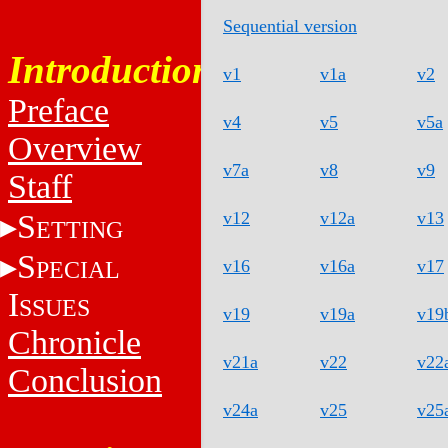
Sequential version
Introduction
v1
v1a
v2
Preface
v4
v5
v5a
Overview
v7a
v8
v9
Staff
S
v12
v12a
v13
ETTING
S
PECIAL
v16
v16a
v17
I
SSUES
v19
v19a
v19
Chronicle
v21a
v22
v22
Conclusion
v24a
v25
v25